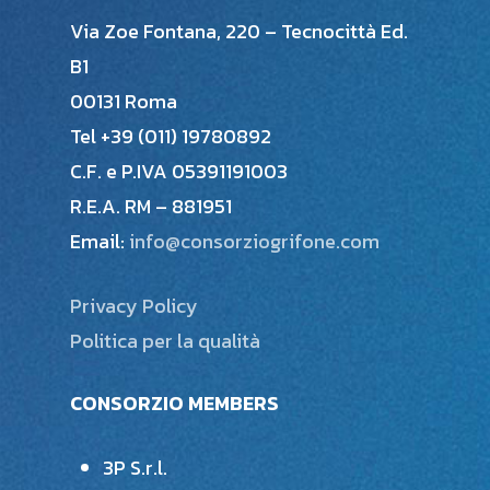
Via Zoe Fontana, 220 – Tecnocittà Ed.
B1
00131 Roma
Tel +39 (011) 19780892
C.F. e P.IVA 05391191003
R.E.A. RM – 881951
Email:
info@consorziogrifone.com
Privacy Policy
Politica per la qualità
CONSORZIO MEMBERS
3P S.r.l.