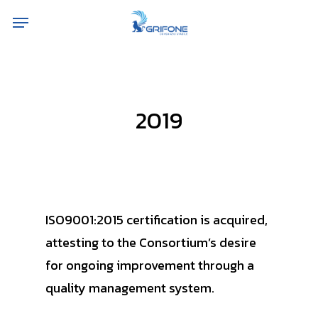
Skip
Menu
to
main
content
2019
ISO9001:2015 certification is acquired,
attesting to the Consortium’s desire
for ongoing improvement through a
quality management system.