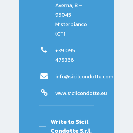
Averna, 8 –
95045
Misterbianco
(CT)
+39 095
475366
info@sicilcondotte.com
www.sicilcondotte.eu
Write to
Sicil
Condotte S.r.l.