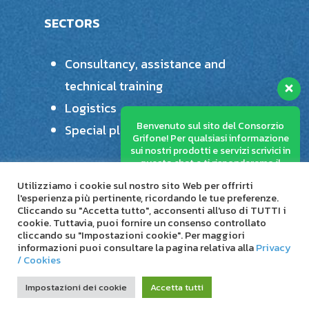
SECTORS
Consultancy, assistance and
technical training
Logistics
Benvenuto sul sito del Consorzio
Special plastics processing
Grifone! Per qualsiasi informazione
sui nostri prodotti e servizi scrivici in
questa chat e ti risponderemo il
prima possibile.
Utilizziamo i cookie sul nostro sito Web per offrirti
l'esperienza più pertinente, ricordando le tue preferenze.
Cliccando su "Accetta tutto", acconsenti all'uso di TUTTI i
cookie. Tuttavia, puoi fornire un consenso controllato
cliccando su "Impostazioni cookie". Per maggiori
© 2026 Consorzio Stabile Grifone.
informazioni puoi consultare la pagina relativa alla
Privacy
/ Cookies
linkedin
Impostazioni dei cookie
Accetta tutti