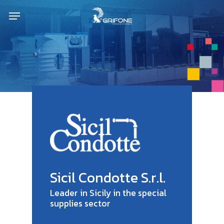
Skip
Menu
to
main
content
Sicil Condotte S.r.l.
Leader in Sicily in the special
supplies sector