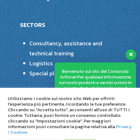
SECTORS
Consultancy, assistance and
technical training
Logistics
Benvenuto sul sito del Consorzio
Special plastics processing
Grifone! Per qualsiasi informazione
sui nostri prodotti e servizi scrivici in
questa chat e ti risponderemo il
prima possibile.
Utilizziamo i cookie sul nostro sito Web per offrirti
l'esperienza più pertinente, ricordando le tue preferenze.
Cliccando su "Accetta tutto", acconsenti all'uso di TUTTI i
cookie. Tuttavia, puoi fornire un consenso controllato
cliccando su "Impostazioni cookie". Per maggiori
© 2026 Consorzio Stabile Grifone.
informazioni puoi consultare la pagina relativa alla
Privacy
/ Cookies
linkedin