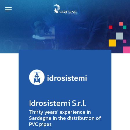
Skip
Menu
to
main
content
Idrosistemi S.r.l.
Thirty years’ experience in
Sardegna in the distribution of
PVC pipes