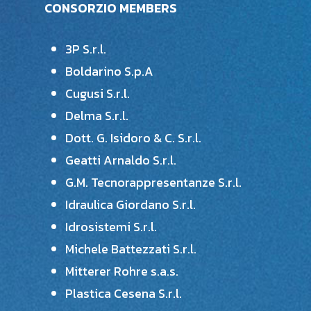
CONSORZIO MEMBERS
3P S.r.l.
Boldarino S.p.A
Cugusi S.r.l.
Delma S.r.l.
Dott. G. Isidoro & C. S.r.l.
Geatti Arnaldo S.r.l.
G.M. Tecnorappresentanze S.r.l.
Idraulica Giordano S.r.l.
Idrosistemi S.r.l.
Michele Battezzati S.r.l.
Mitterer Rohre s.a.s.
Plastica Cesena S.r.l.