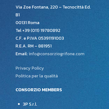
Via Zoe Fontana, 220 – Tecnocittà Ed.
B1
00131 Roma
Tel +39 (011) 19780892
C.F. e P.IVA 05391191003
R.E.A. RM – 881951
Email:
info@consorziogrifone.com
Privacy Policy
Politica per la qualità
CONSORZIO MEMBERS
3P S.r.l.