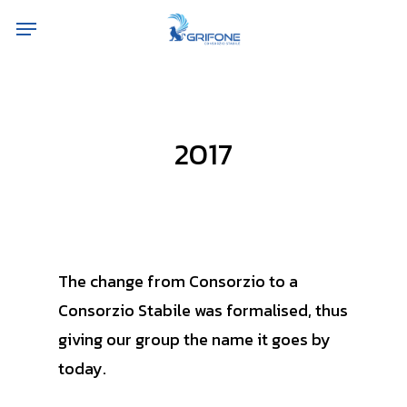
Skip
Menu
to
main
content
2017
The change from
Consorzio to a
Consorzio Stabile was formalised, thus
giving our group the name it goes by
today.