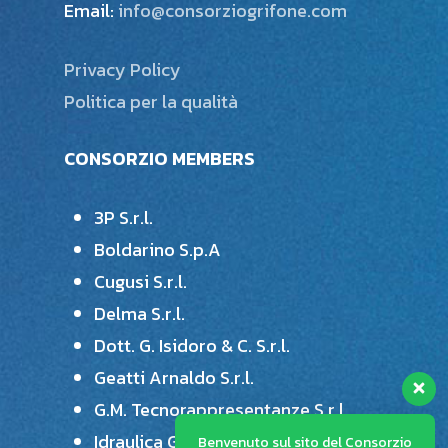
Email:
info@consorziogrifone.com
Privacy Policy
Politica per la qualità
CONSORZIO MEMBERS
3P S.r.l.
Boldarino S.p.A
Cugusi S.r.l.
Delma S.r.l.
Dott. G. Isidoro & C. S.r.l.
Geatti Arnaldo S.r.l.
G.M. Tecnorappresentanze S.r.l.
Idraulica Giordano S.r.l.
Benvenuto sul sito del Consorzio