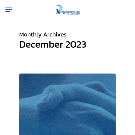
Skip
Menu
to
main
content
Monthly Archives
December 2023