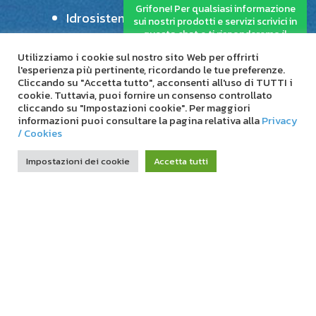
Grifone! Per qualsiasi informazione
Idrosistemi S.r.l.
sui nostri prodotti e servizi scrivici in
questa chat e ti risponderemo il
Michele Battezzati S.r.l.
prima possibile.
Utilizziamo i cookie sul nostro sito Web per offrirti
Mitterer Rohre s.a.s.
l'esperienza più pertinente, ricordando le tue preferenze.
Cliccando su "Accetta tutto", acconsenti all'uso di TUTTI i
Plastica Cesena S.r.l.
cookie. Tuttavia, puoi fornire un consenso controllato
Resincondotte S.r.l.
cliccando su "Impostazioni cookie". Per maggiori
informazioni puoi consultare la pagina relativa alla
Privacy
Sicil Condotte S.r.l.
/ Cookies
Sureco S.r.l.
Impostazioni dei cookie
Accetta tutti
Tecnoresine S.r.l.
TubiPlastic S.r.l.
Ve.Ma.Pla. S.r.l.
CONSORZIO