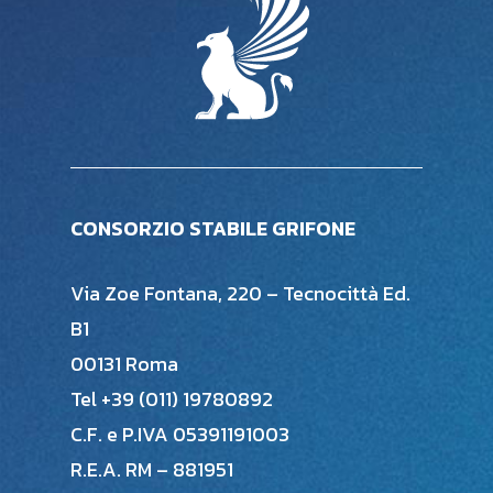
CONSORZIO STABILE GRIFONE
Via Zoe Fontana, 220 – Tecnocittà Ed.
B1
00131 Roma
Tel +39 (011) 19780892
C.F. e P.IVA 05391191003
R.E.A. RM – 881951