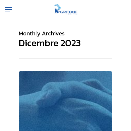
Skip
Menu
to
main
content
Monthly Archives
Dicembre 2023