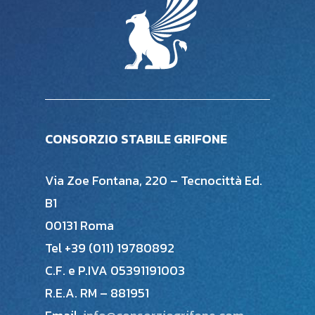
CONSORZIO STABILE GRIFONE
Via Zoe Fontana, 220 – Tecnocittà Ed.
B1
00131 Roma
Tel +39 (011) 19780892
C.F. e P.IVA 05391191003
R.E.A. RM – 881951