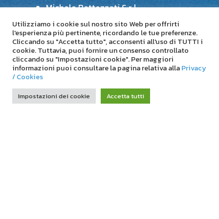
Michele Battezzati S.r.l.
questa chat e ti risponderemo il
prima possibile.
Mitterer Rohre s.a.s.
Utilizziamo i cookie sul nostro sito Web per offrirti
l'esperienza più pertinente, ricordando le tue preferenze.
Plastica Cesena S.r.l.
Cliccando su "Accetta tutto", acconsenti all'uso di TUTTI i
cookie. Tuttavia, puoi fornire un consenso controllato
Resincondotte S.r.l.
cliccando su "Impostazioni cookie". Per maggiori
informazioni puoi consultare la pagina relativa alla
Privacy
Sicil Condotte S.r.l.
/ Cookies
Sureco S.r.l.
Impostazioni dei cookie
Accetta tutti
Tecnoresine S.r.l.
TubiPlastic S.r.l.
Ve.Ma.Pla. S.r.l.
CONSORZIO
Chi siamo