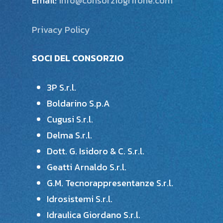
Email:
info@consorziogrifone.com
Privacy Policy
SOCI DEL CONSORZIO
3P S.r.l.
Boldarino S.p.A
Cugusi S.r.l.
Delma S.r.l.
Dott. G. Isidoro & C. S.r.l.
Geatti Arnaldo S.r.l.
G.M. Tecnorappresentanze S.r.l.
Idrosistemi S.r.l.
Benvenuto sul sito del Consorzio
Idraulica Giordano S.r.l.
Grifone! Per qualsiasi informazione
sui nostri prodotti e servizi scrivici in