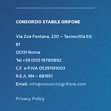
CONSORZIO STABILE GRIFONE
Via Zoe Fontana, 220 – Tecnocittà Ed.
B1
00131 Roma
Tel +39 (011) 19780892
C.F. e P.IVA 05391191003
R.E.A. RM – 881951
Email:
info@consorziogrifone.com
Privacy Policy