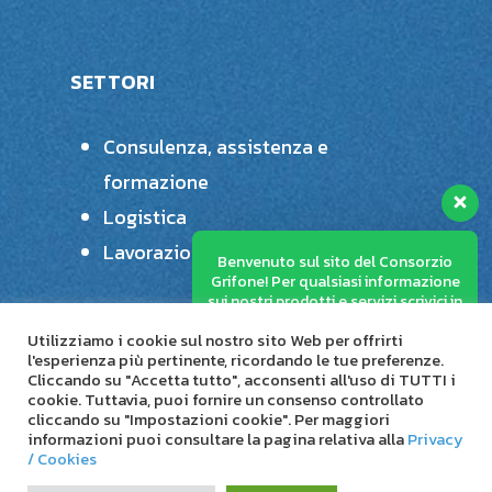
SETTORI
Consulenza, assistenza e
formazione
Logistica
Benvenuto sul sito del Consorzio
Lavorazioni plastiche speciali
Grifone! Per qualsiasi informazione
sui nostri prodotti e servizi scrivici in
questa chat e ti risponderemo il
prima possibile.
Utilizziamo i cookie sul nostro sito Web per offrirti
l'esperienza più pertinente, ricordando le tue preferenze.
Cliccando su "Accetta tutto", acconsenti all'uso di TUTTI i
cookie. Tuttavia, puoi fornire un consenso controllato
cliccando su "Impostazioni cookie". Per maggiori
© 2026 Consorzio Stabile Grifone.
informazioni puoi consultare la pagina relativa alla
Privacy
/ Cookies
linkedin