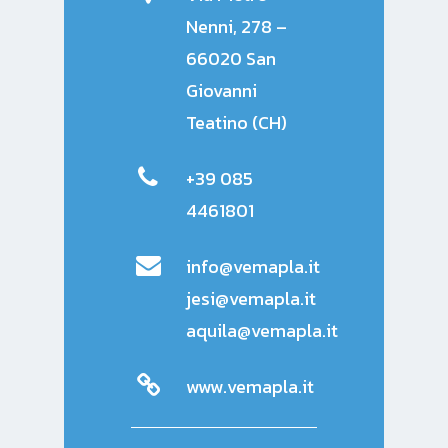
Nenni, 278 –
66020 San
Giovanni
Teatino (CH)
+39 085
4461801
info@vemapla.it
jesi@vemapla.it
aquila@vemapla.it
www.vemapla.it