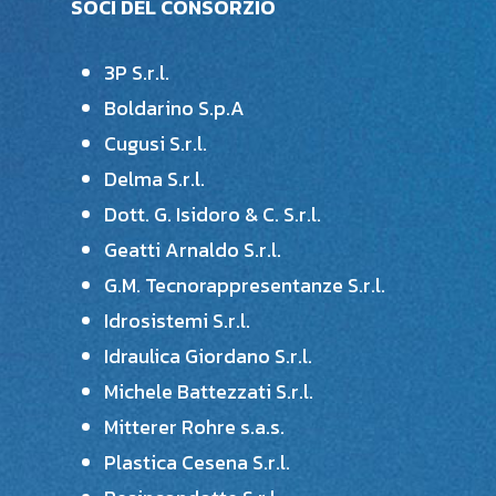
SOCI DEL CONSORZIO
3P S.r.l.
Boldarino S.p.A
Cugusi S.r.l.
Delma S.r.l.
Dott. G. Isidoro & C. S.r.l.
Geatti Arnaldo S.r.l.
G.M. Tecnorappresentanze S.r.l.
Idrosistemi S.r.l.
Idraulica Giordano S.r.l.
Michele Battezzati S.r.l.
Mitterer Rohre s.a.s.
Plastica Cesena S.r.l.