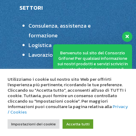
SETTORI
Consulenza, assistenza e
formazione
Logistica
Benvenuto sul sito del Consorzio
Lavorazioni plastiche speciali
Grifone! Per qualsiasi informazione
sui nostri prodotti e servizi scrivici in
questa chat e ti risponderemo il
prima possibile.
Utilizziamo i cookie sul nostro sito Web per offrirti
l'esperienza più pertinente, ricordando le tue preferenze.
Cliccando su "Accetta tutto", acconsenti all'uso di TUTTI i
cookie. Tuttavia, puoi fornire un consenso controllato
cliccando su "Impostazioni cookie". Per maggiori
© 2026 Consorzio Stabile Grifone.
informazioni puoi consultare la pagina relativa alla
Privacy
/ Cookies
linkedin
Impostazioni dei cookie
Accetta tutti