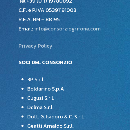
Tel +39 (011) 19780892
C.F. e P.IVA 05391191003
R.E.A. RM – 881951
Email:
info@consorziogrifone.com
Privacy Policy
SOCI DEL CONSORZIO
3P S.r.l.
Boldarino S.p.A
Cugusi S.r.l.
Delma S.r.l.
Dott. G. Isidoro & C. S.r.l.
Geatti Arnaldo S.r.l.