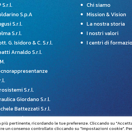
 S.r.l.
Chi siamo
oldarino S.p.A
Mission & Vision
gusi S.r.l.
La nostra storia
lma S.r.l.
I nostri valori
tt. G. Isidoro & C. S.r.l.
I centri di formazi
atti Arnaldo S.r.l.
M.
ecnorappresentanze
r.l.
rosistemi S.r.l.
raulica Giordano S.r.l.
chele Battezzati S.r.l.
tterer Rohre s.a.s.
za più pertinente, ricordando le tue preferenze. Cliccando su "Accett
astica Cesena S.r.l.
nire un consenso controllato cliccando su "Impostazioni cookie". Pe