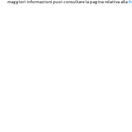
maggiori informazioni puoi consultare la pagina relativa alla
P
Re
Si
Su
Te
Tu
Ve