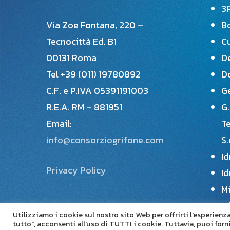
3P
Via Zoe Fontana, 220 –
B
Tecnocittà Ed. B1
Cu
00131 Roma
De
Tel +39 (011) 19780892
Do
C.F. e P.IVA 05391191003
Ge
R.E.A. RM – 881951
G.
Email:
T
info@consorziogrifone.com
S.
Id
Privacy Policy
Id
Mi
Mi
Utilizziamo i cookie sul nostro sito Web per offrirti l'esperien
Pl
tutto", acconsenti all'uso di TUTTI i cookie. Tuttavia, puoi for