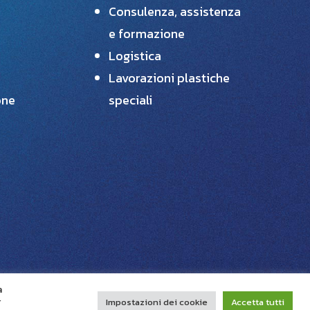
Consulenza, assistenza
e formazione
Logistica
Lavorazioni plastiche
one
speciali
Benvenuto sul sito del Consorzio
Grifone! Per qualsiasi informazione
sui nostri prodotti e servizi scrivici in
questa chat e ti risponderemo il
prima possibile.
a
r
Impostazioni dei cookie
Accetta tutti
Scrivici su Whatsapp!