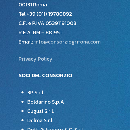
00131 Roma
Tel +39 (011) 19780892
C.F. e P.IVA 05391191003
R.E.A. RM – 881951
Email:
info@consorziogrifone.com
Privacy Policy
SOCI DEL CONSORZIO
3P S.r.l.
Boldarino S.p.A
Cugusi S.r.l.
Delma S.r.l.
Dott. G. Isidoro & C. S.r.l.