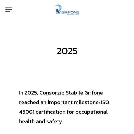
Skip
Menu
to
main
content
2025
In 2025, Consorzio Stabile Grifone
reached an important milestone: ISO
45001 certification for occupational
health and safety.