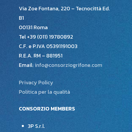
Via Zoe Fontana, 220 – Tecnocittà Ed.
B1
00131 Roma
Tel +39 (011) 19780892
C.F. e P.IVA 05391191003
R.E.A. RM – 881951
Email:
info@consorziogrifone.com
Privacy Policy
Politica per la qualità
CONSORZIO MEMBERS
3P S.r.l.