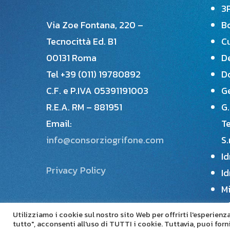
3P
Via Zoe Fontana, 220 –
B
Tecnocittà Ed. B1
Cu
00131 Roma
De
Tel +39 (011) 19780892
Do
C.F. e P.IVA 05391191003
Ge
R.E.A. RM – 881951
G.
Email:
T
info@consorziogrifone.com
S.
Id
Privacy Policy
Id
Mi
Mi
Utilizziamo i cookie sul nostro sito Web per offrirti l'esperien
Pl
tutto", acconsenti all'uso di TUTTI i cookie. Tuttavia, puoi for