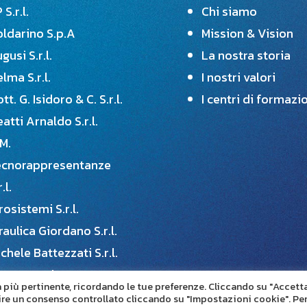
 S.r.l.
Chi siamo
oldarino S.p.A
Mission & Vision
gusi S.r.l.
La nostra storia
lma S.r.l.
I nostri valori
tt. G. Isidoro & C. S.r.l.
I centri di formazi
atti Arnaldo S.r.l.
M.
ecnorappresentanze
r.l.
rosistemi S.r.l.
raulica Giordano S.r.l.
chele Battezzati S.r.l.
tterer Rohre s.a.s.
za più pertinente, ricordando le tue preferenze. Cliccando su "Accett
astica Cesena S.r.l.
nire un consenso controllato cliccando su "Impostazioni cookie". Pe