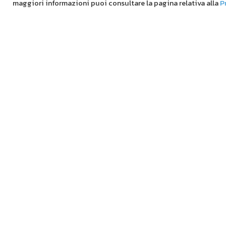
maggiori informazioni puoi consultare la pagina relativa alla
P
Re
Si
Su
Te
Tu
Ve