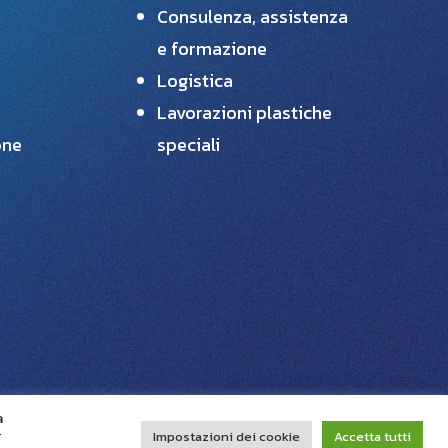
Consulenza, assistenza
e formazione
Logistica
Lavorazioni plastiche
one
speciali
Benvenuto sul sito del Consorzio
Grifone! Per qualsiasi informazione
sui nostri prodotti e servizi scrivici in
questa chat e ti risponderemo il
prima possibile.
a
r
Impostazioni dei cookie
Accetta tutti
Scrivici su Whatsapp!