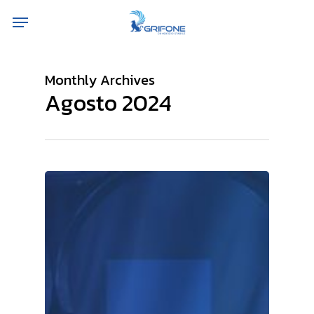
Skip
Menu
to
main
content
Monthly Archives
Agosto 2024