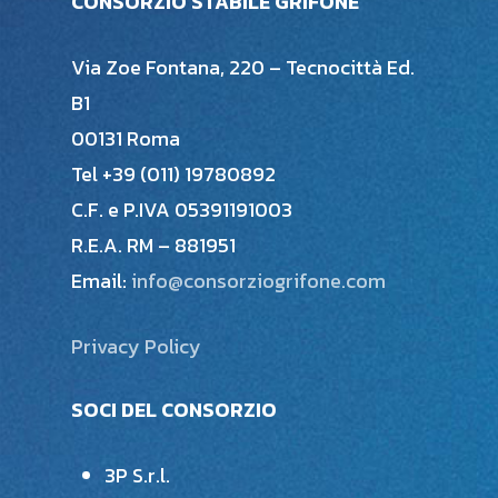
CONSORZIO STABILE GRIFONE
Via Zoe Fontana, 220 – Tecnocittà Ed.
B1
00131 Roma
Tel +39 (011) 19780892
C.F. e P.IVA 05391191003
R.E.A. RM – 881951
Email:
info@consorziogrifone.com
Privacy Policy
SOCI DEL CONSORZIO
3P S.r.l.